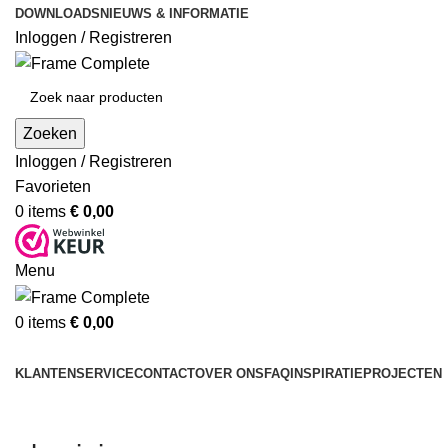
DOWNLOADS
NIEUWS & INFORMATIE
Inloggen / Registreren
Zoeken
Inloggen / Registreren
Favorieten
0
items
€
0,00
Menu
0
items
€
0,00
Producten
KLANTENSERVICE
CONTACT
OVER ONS
FAQ
INSPIRATIE
PROJECTEN