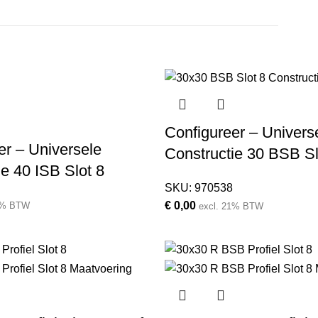
Configureer – Univers
er – Universele
Constructie 30 BSB Sl
ie 40 ISB Slot 8
SKU:
970538
€
0,00
1% BTW
excl. 21% BTW