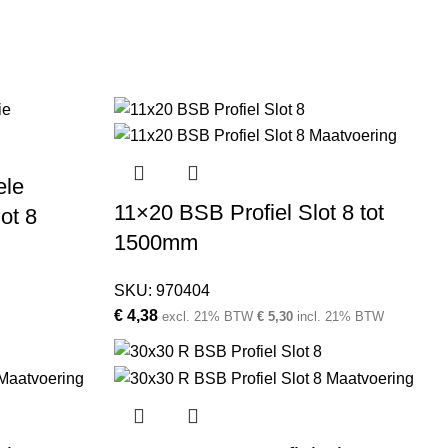
ele
11×20 BSB Profiel Slot 8 tot
ot 8
1500mm
SKU:
970404
€
4,38
excl. 21% BTW
€
5,30
incl. 21% BTW