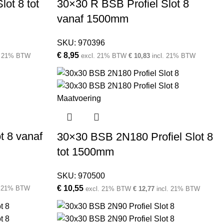
ot 8 tot
30×30 R BSB Profiel Slot 8
vanaf 1500mm
SKU:
970396
€
8,95
. 21% BTW
excl. 21% BTW
€
10,83
incl. 21% BTW
t 8 vanaf
30×30 BSB 2N180 Profiel Slot 8
tot 1500mm
SKU:
970500
€
10,55
. 21% BTW
excl. 21% BTW
€
12,77
incl. 21% BTW