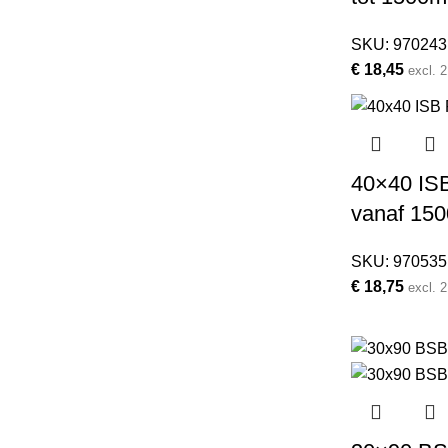
SKU:
970243
€
18,45
excl.
40×40 ISB 
vanaf 15
SKU:
970535
€
18,75
excl.