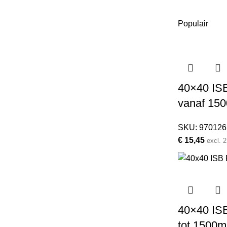
Populair
40×40 ISB
vanaf 15
SKU:
970126
€
15,45
excl.
40×40 ISB
tot 1500