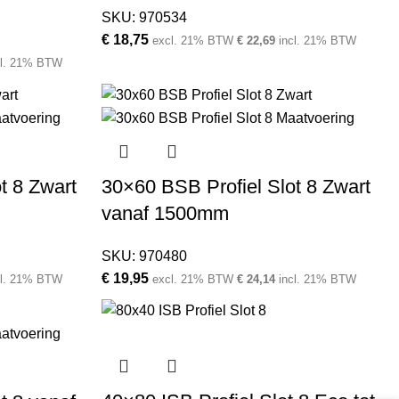
SKU:
970534
€
18,75
excl. 21% BTW
€
22,69
incl. 21% BTW
cl. 21% BTW
t 8 Zwart
30×60 BSB Profiel Slot 8 Zwart
vanaf 1500mm
SKU:
970480
€
19,95
cl. 21% BTW
excl. 21% BTW
€
24,14
incl. 21% BTW