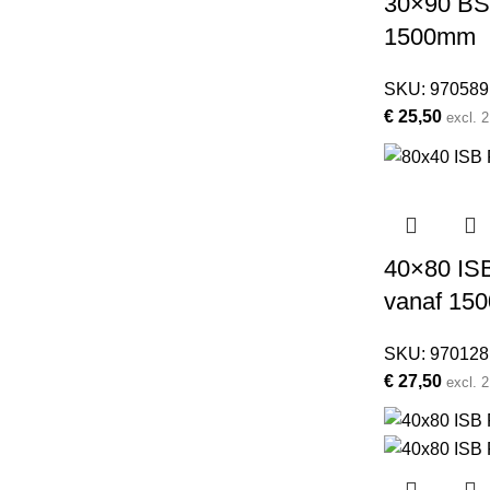
30×90 BSB
1500mm
SKU:
970589
€
25,50
excl.
40×80 ISB
vanaf 15
SKU:
970128
€
27,50
excl.