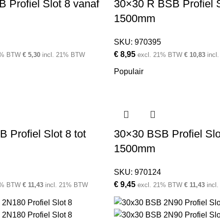
 Profiel Slot 8 vanaf
30×30 R BSB Profiel Sl
1500mm
SKU:
970395
€
8,95
1% BTW
€
5,30
incl. 21% BTW
excl. 21% BTW
€
10,83
incl
Populair
 Profiel Slot 8 tot
30×30 BSB Profiel Slo
1500mm
SKU:
970124
€
9,45
1% BTW
€
11,43
incl. 21% BTW
excl. 21% BTW
€
11,43
incl