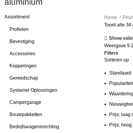
aluminium
Assortiment
Home
Prod
Toont alle 34 
Profielen
Show side
Bevestiging
Weergave
9
Filters
Accessoires
Sorteren op
Koppelingen
Standaard
Gereedschap
Popularitei
Systainer Oplossingen
Waarderin
Campergarage
Nieuwighe
Bouwpakketten
Prijs: laag
Prijs: hoog
Bedrijfswageninrichting