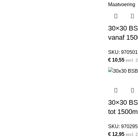
30×30 BSB
vanaf 15
SKU:
970501
€
10,55
excl.
30×30 BSB
tot 1500
SKU:
970295
€
12,95
excl.