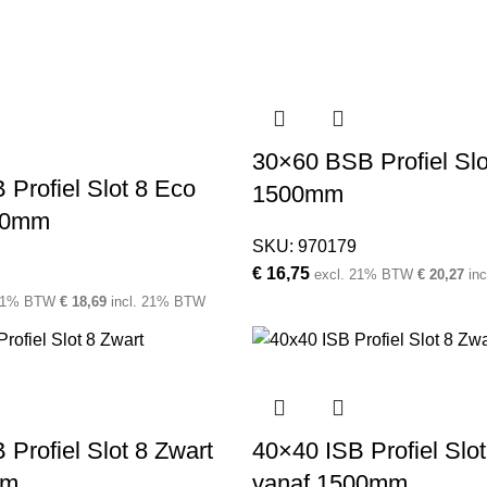
30×60 BSB Profiel Slot
 Profiel Slot 8 Eco
1500mm
00mm
SKU:
970179
€
16,75
excl. 21% BTW
€
20,27
in
 21% BTW
€
18,69
incl. 21% BTW
 Profiel Slot 8 Zwart
40×40 ISB Profiel Slot
mm
vanaf 1500mm