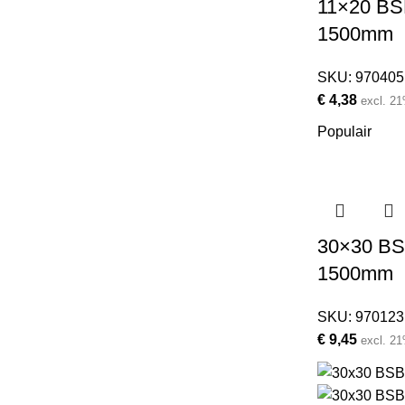
11×20 BSB
1500mm
SKU:
970405
€
4,38
excl. 2
Populair
30×30 BSB
1500mm
SKU:
970123
€
9,45
excl. 2