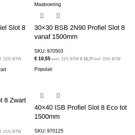
el Slot 8
30×30 BSB 2N90 Profiel Slot 8
vanaf 1500mm
SKU:
970503
€
10,55
cl. 21% BTW
excl. 21% BTW
€
12,77
incl. 21% BTW
Populair
t 8 Zwart
40×40 ISB Profiel Slot 8 Eco tot
1500mm
SKU:
970125
cl. 21% BTW