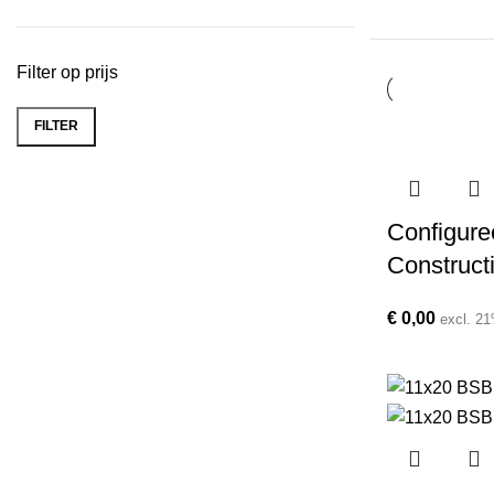
Filter op prijs
FILTER
Min.
Max.
prijs
prijs
Configure
Construct
€
0,00
excl. 2