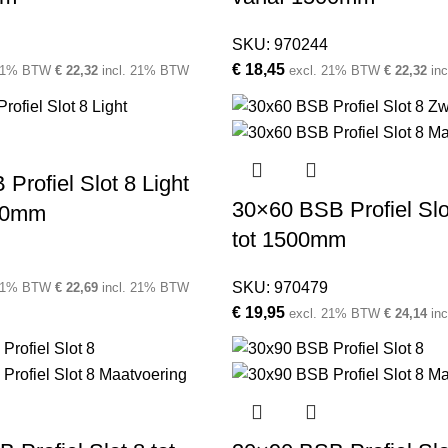
SKU:
970244
€
18,45
 21% BTW
€
22,32
incl. 21% BTW
excl. 21% BTW
€
22,32
in
Profiel Slot 8 Light
30×60 BSB Profiel Slo
00mm
tot 1500mm
SKU:
970479
 21% BTW
€
22,69
incl. 21% BTW
€
19,95
excl. 21% BTW
€
24,14
in