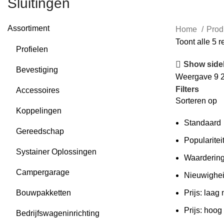
Sluitingen
Assortiment
Home
Prod
Toont alle 5 r
Profielen
Show side
Bevestiging
Weergave
9
Filters
Accessoires
Sorteren op
Koppelingen
Standaard
Gereedschap
Popularitei
Systainer Oplossingen
Waarderin
Campergarage
Nieuwighe
Bouwpakketten
Prijs: laag
Prijs: hoog
Bedrijfswageninrichting