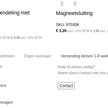
endeling met
Magneetsluiting
SKU:
970306
€
3,26
excl. 21% BTW
€
3,94
incl.
1% BTW
€
4,95
incl. 21% BTW
sortiment
Eigen voorraad
Verzending binnen 1-8 we
ce
Hulp of advies nodig?
Neem direct contact met ons 
vice
Contact
nvragen