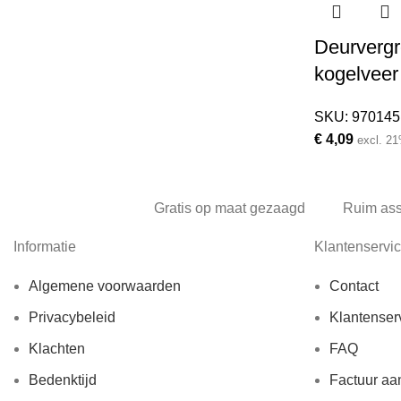
Deurvergr
kogelveer
SKU:
970145
€
4,09
excl. 2
Gratis op maat gezaagd
Ruim as
Informatie
Klantenservi
Algemene voorwaarden
Contact
Privacybeleid
Klantenser
Klachten
FAQ
Bedenktijd
Factuur aa