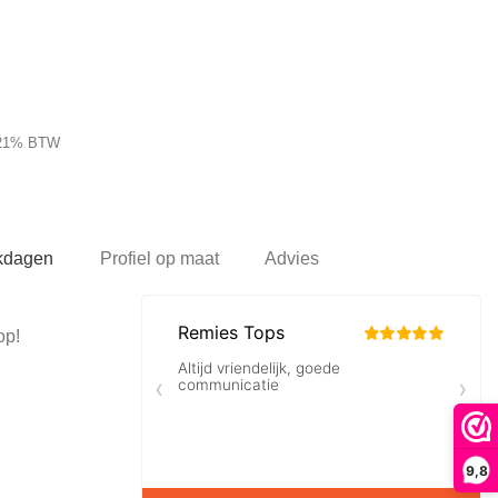
 21% BTW
rkdagen
Profiel op maat
Advies
op!
9,8