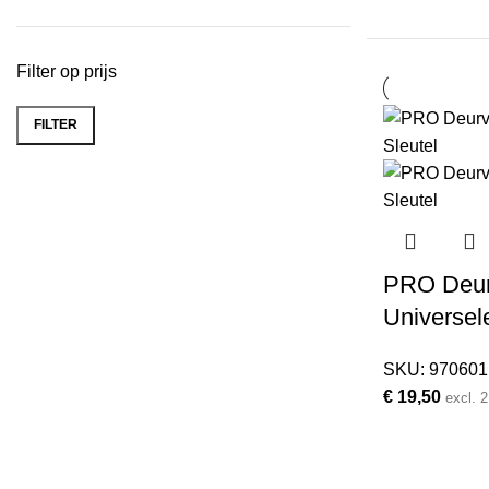
Filter op prijs
FILTER
Min.
Max.
prijs
prijs
PRO Deur
Universel
SKU:
970601
€
19,50
excl.