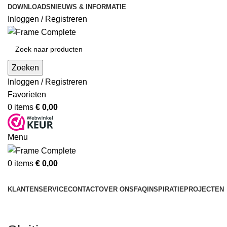
DOWNLOADS
NIEUWS & INFORMATIE
Inloggen / Registreren
Zoeken
Inloggen / Registreren
Favorieten
0
items
€
0,00
Menu
0
items
€
0,00
Producten
KLANTENSERVICE
CONTACT
OVER ONS
FAQ
INSPIRATIE
PROJECTEN