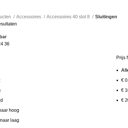
ucten
Accessoires
Accessoires 40 slot 8
Sluitingen
esultaten
bar
24
36
Prijs f
All
t
€
0
g
€
1
id
€
2
 naar hoog
 naar laag