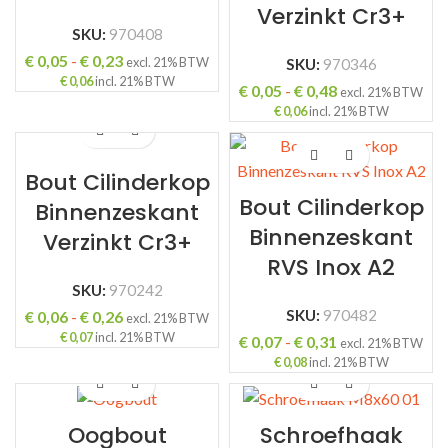
Verzinkt Cr3+
SKU:
970408
Prijsklasse:
€
0,05
-
€
0,23
excl. 21% BTW
SKU:
970346
€ 0,05
€
0,06
incl. 21% BTW
Prijsklasse:
€
0,05
-
€
0,48
excl. 21% BTW
tot
€ 0,05
€
0,06
incl. 21% BTW
ING
€ 0,23
tot
€ 0,48
Bout Cilinderkop
Bout Cilinderkop
Binnenzeskant
Binnenzeskant
Verzinkt Cr3+
RVS Inox A2
SKU:
970242
Prijsklasse:
SKU:
970482
€
0,06
-
€
0,26
excl. 21% BTW
€ 0,06
€
0,07
incl. 21% BTW
Prijsklasse:
€
0,07
-
€
0,31
excl. 21% BTW
tot
€ 0,07
€
0,08
incl. 21% BTW
€ 0,26
tot
€ 0,31
Oogbout
Schroefhaak