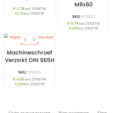
M8x60
€
1,78
excl. 21% BTW
€
2,15
incl. 21% BTW
SKU:
970355
€
0,74
excl. 21% BTW
€
0,90
incl. 21% BTW
Machineschroef
Verzinkt DIN 965H
SKU:
970591
€
0,05
excl. 21% BTW
€
0,06
incl. 21% BTW
Gratis op maat gezaagd
Ruim assortiment
Eigen