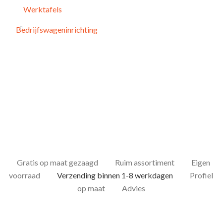
Werktafels
Bedrijfswageninrichting
Gratis op maat gezaagd
Ruim assortiment
Eigen
voorraad
Verzending binnen 1-8 werkdagen
Profiel
op maat
Advies