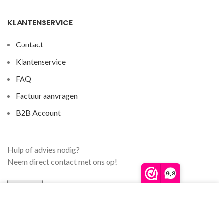
KLANTENSERVICE
Contact
Klantenservice
FAQ
Factuur aanvragen
B2B Account
Hulp of advies nodig?
Neem direct contact met ons op!
9,8
Contact
We gebruiken cookies om ervoor te zorgen dat onze
website zo soepel mogelijk draait. Als je doorgaat met