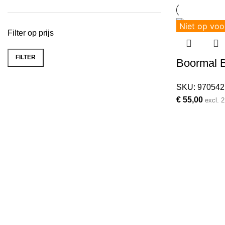
Niet op voo
Filter op prijs
FILTER
Boormal 
Min.
Max.
prijs
prijs
SKU:
970542
€
55,00
excl.