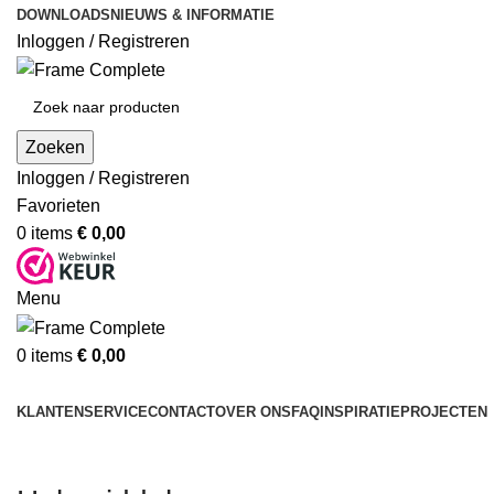
DOWNLOADS
NIEUWS & INFORMATIE
Inloggen / Registreren
Zoeken
Inloggen / Registreren
Favorieten
0
items
€
0,00
Menu
0
items
€
0,00
Producten
KLANTENSERVICE
CONTACT
OVER ONS
FAQ
INSPIRATIE
PROJECTEN