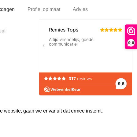
rkdagen
Profiel op maat
Advies
op!
9,8
e website, gaan we er vanuit dat ermee instemt.