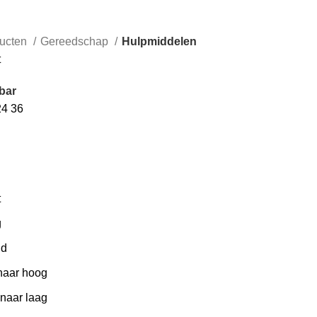
ucten
Gereedschap
Hulpmiddelen
t
bar
24
36
t
g
id
 naar hoog
 naar laag