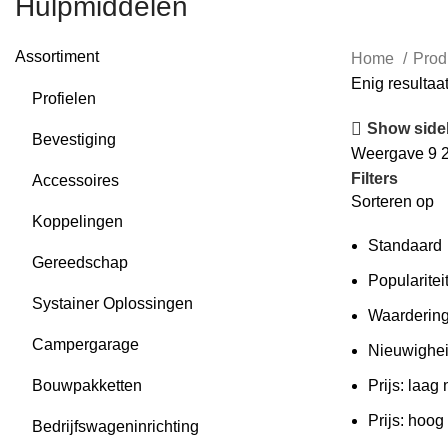
Hulpmiddelen
Assortiment
Home
Prod
Enig resultaa
Profielen
Show side
Bevestiging
Weergave
9
Filters
Accessoires
Sorteren op
Koppelingen
Standaard
Gereedschap
Popularitei
Systainer Oplossingen
Waarderin
Campergarage
Nieuwighe
Bouwpakketten
Prijs: laag
Prijs: hoog
Bedrijfswageninrichting