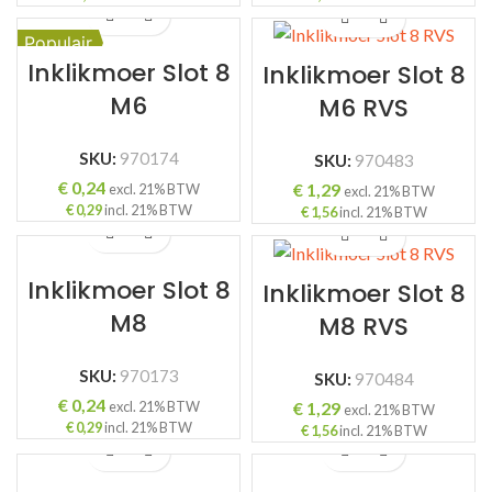
Populair
Inklikmoer Slot 8
Inklikmoer Slot 8
M6
M6 RVS
SKU:
970174
SKU:
970483
€
0,24
€
1,29
excl. 21% BTW
excl. 21% BTW
€
0,29
incl. 21% BTW
€
1,56
incl. 21% BTW
Inklikmoer Slot 8
Inklikmoer Slot 8
M8
M8 RVS
SKU:
970173
SKU:
970484
€
0,24
€
1,29
excl. 21% BTW
excl. 21% BTW
€
0,29
incl. 21% BTW
€
1,56
incl. 21% BTW