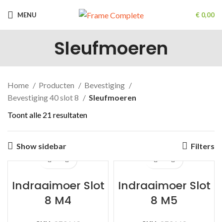
MENU
€
0,00
Sleufmoeren
Home
Producten
Bevestiging
Bevestiging 40 slot 8
Sleufmoeren
Toont alle 21 resultaten
Show sidebar
Filters
Indraaimoer Slot
Indraaimoer Slot
8 M4
8 M5