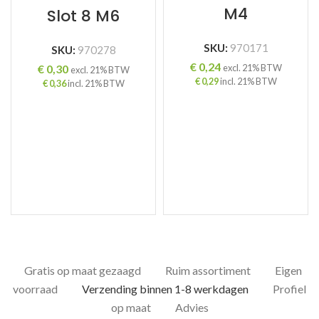
M4
Slot 8 M6
SKU:
970171
SKU:
970278
€
0,24
€
0,30
excl. 21% BTW
excl. 21% BTW
€
0,29
incl. 21% BTW
€
0,36
incl. 21% BTW
Gratis op maat gezaagd
Ruim assortiment
Eigen
voorraad
Verzending binnen 1-8 werkdagen
Profiel
op maat
Advies