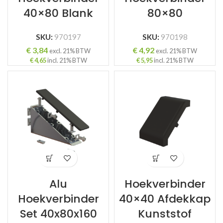
40×80 Blank
80×80
SKU:
970197
SKU:
970198
€
3,84
€
4,92
excl. 21% BTW
excl. 21% BTW
€
4,65
incl. 21% BTW
€
5,95
incl. 21% BTW
Alu
Hoekverbinder
Hoekverbinder
40×40 Afdekkap
Set 40x80x160
Kunststof