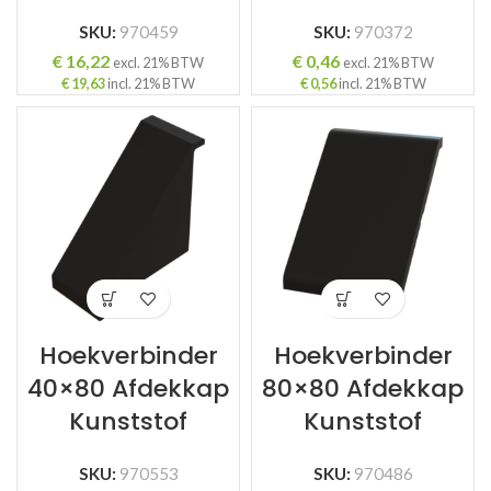
SKU:
970459
SKU:
970372
€
16,22
€
0,46
excl. 21% BTW
excl. 21% BTW
€
19,63
incl. 21% BTW
€
0,56
incl. 21% BTW
Hoekverbinder
Hoekverbinder
40×80 Afdekkap
80×80 Afdekkap
Kunststof
Kunststof
SKU:
970553
SKU:
970486