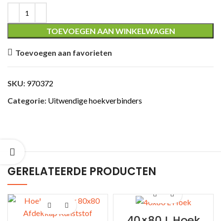
TOEVOEGEN AAN WINKELWAGEN
Toevoegen aan favorieten
ING
SKU:
970372
Categorie:
Uitwendige hoekverbinders
GERELATEERDE PRODUCTEN
40×80 L Hoek