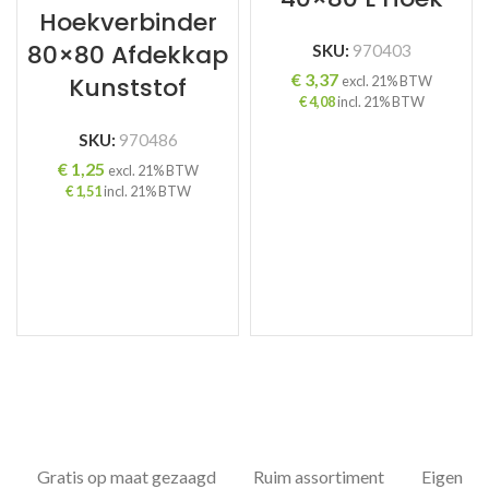
Hoekverbinder
80×80 Afdekkap
SKU:
970403
€
3,37
Kunststof
excl. 21% BTW
€
4,08
incl. 21% BTW
SKU:
970486
€
1,25
excl. 21% BTW
€
1,51
incl. 21% BTW
Gratis op maat gezaagd
Ruim assortiment
Eigen