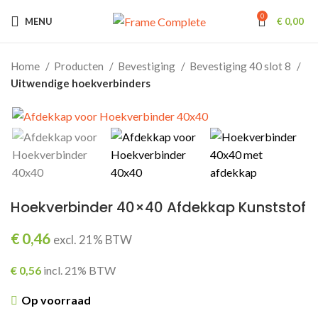
0
MENU
€
0,00
Home
Producten
Bevestiging
Bevestiging 40 slot 8
Uitwendige hoekverbinders
Hoekverbinder 40×40 Afdekkap Kunststof
€
0,46
excl. 21% BTW
€
0,56
incl. 21% BTW
Op voorraad