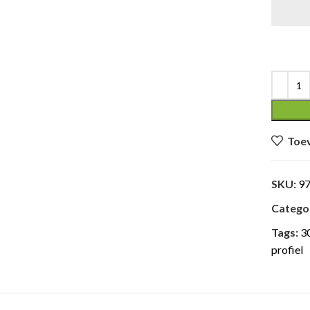
Toev
SKU:
9
Categor
Tags:
30
profiel