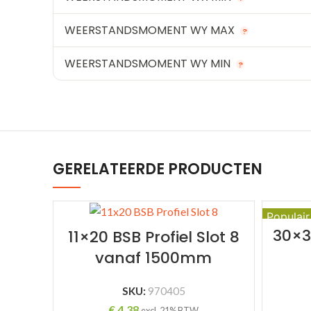
WEERSTANDSMOMENT WY MAX
?
WEERSTANDSMOMENT WY MIN
?
GERELATEERDE PRODUCTEN
Populair
30×30
11×20 BSB Profiel Slot 8
vanaf 1500mm
SKU:
970405
€
4,38
excl. 21% BTW