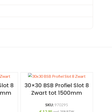
Slot 8
30×30 BSB Profiel Slot 8
00mm
Zwart tot 1500mm
SKU:
970295
€
12,95
excl. 21% BTW