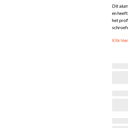
Dit alu
en heef
het pro
schroef
Klik hie