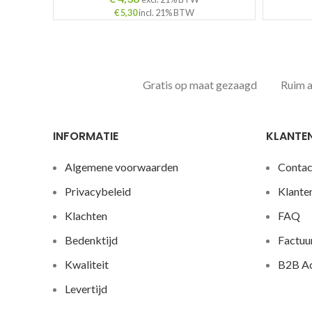
€
5,30
incl. 21% BTW
Gratis op maat gezaagd
Ruim 
INFORMATIE
KLANTE
Algemene voorwaarden
Contac
Privacybeleid
Klante
Klachten
FAQ
Bedenktijd
Factuu
Kwaliteit
B2B A
Levertijd