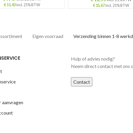
€
11,43
incl. 21% BTW
€
15,67
incl. 21% BTW
assortiment
Eigen voorraad
Verzending binnen 1-8 werk
NSERVICE
Hulp of advies nodig?
Neem direct contact met ons 
t
nservice
Contact
r aanvragen
ccount