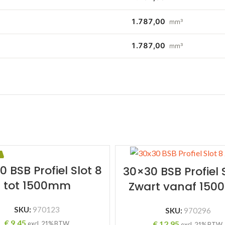
1.787,00
mm³
1.787,00
mm³
 BSB Profiel Slot 8
30×30 BSB Profiel 
tot 1500mm
Zwart vanaf 15
SKU:
970123
SKU:
970296
€
9,45
€
12,95
excl. 21% BTW
excl. 21% BTW