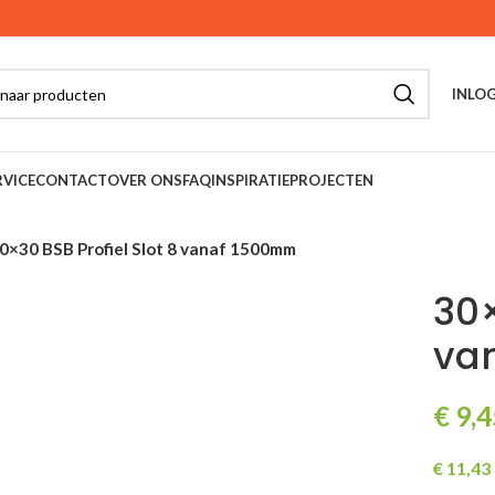
INLOG
VICE
CONTACT
OVER ONS
FAQ
INSPIRATIE
PROJECTEN
0×30 BSB Profiel Slot 8 vanaf 1500mm
30×
va
€
9,4
€
11,43