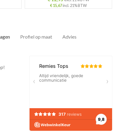
€
15,67
incl. 21% BTW
dagen
Profiel op maat
Advies
op!