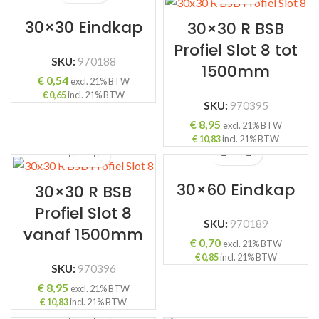
30×30 Eindkap
30×30 R BSB
Profiel Slot 8 tot
SKU:
970188
1500mm
€
0,54
excl. 21% BTW
€
0,65
incl. 21% BTW
SKU:
970395
€
8,95
excl. 21% BTW
€
10,83
incl. 21% BTW
30×60 Eindkap
30×30 R BSB
Profiel Slot 8
SKU:
970189
vanaf 1500mm
€
0,70
excl. 21% BTW
€
0,85
incl. 21% BTW
SKU:
970396
€
8,95
excl. 21% BTW
€
10,83
incl. 21% BTW