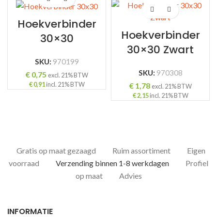
Hoekverbinder
Hoekverbinder
30×30
30×30 Zwart
SKU:
970199
SKU:
970308
€
0,75
excl. 21% BTW
€
0,91
incl. 21% BTW
€
1,78
excl. 21% BTW
€
2,15
incl. 21% BTW
Gratis op maat gezaagd
Ruim assortiment
Eigen
voorraad
Verzending binnen 1-8 werkdagen
Profiel
op maat
Advies
INFORMATIE