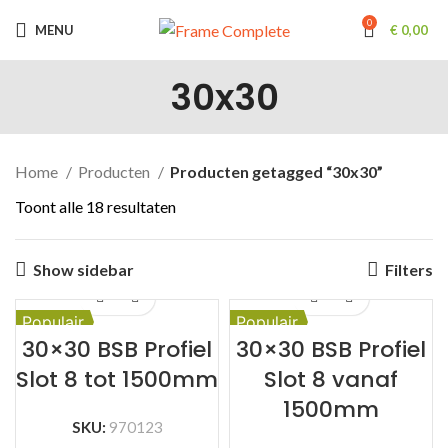
0
MENU
€
0,00
30x30
Home
Producten
Producten getagged “30x30”
Toont alle 18 resultaten
Show sidebar
Filters
Populair
Populair
30×30 BSB Profiel
30×30 BSB Profiel
Slot 8 tot 1500mm
Slot 8 vanaf
1500mm
SKU:
970123