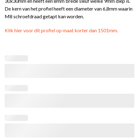
30x30mm en heeft een 8mm brede sleuf welke 9mm diep is.
De kern van het profiel heeft een diameter van 6,8mm waarin
M8 schroefdraad getapt kan worden.
Klik hier voor dit profiel op maat korter dan 1501mm.
ING