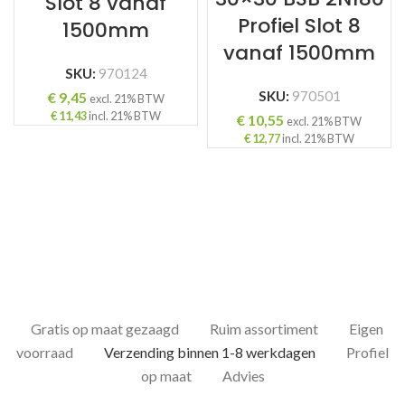
Slot 8 vanaf
Profiel Slot 8
1500mm
vanaf 1500mm
SKU:
970124
SKU:
970501
€
9,45
excl. 21% BTW
€
11,43
incl. 21% BTW
€
10,55
excl. 21% BTW
€
12,77
incl. 21% BTW
Gratis op maat gezaagd
Ruim assortiment
Eigen
voorraad
Verzending binnen 1-8 werkdagen
Profiel
op maat
Advies