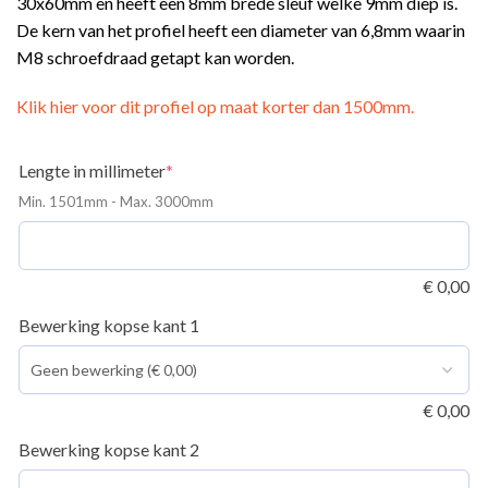
30x60mm en heeft een 8mm brede sleuf welke 9mm diep is.
De kern van het profiel heeft een diameter van 6,8mm waarin
M8 schroefdraad getapt kan worden.
Klik hier voor dit profiel op maat korter dan 1500mm.
ING
(required)
Lengte in millimeter
*
Min. 1501mm - Max. 3000mm
€
0,00
Bewerking kopse kant 1
€
0,00
Bewerking kopse kant 2