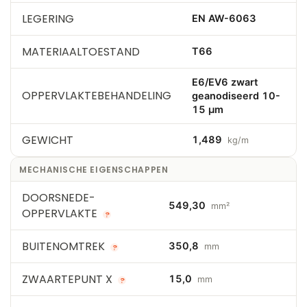
LEGERING
EN AW-6063
MATERIAALTOESTAND
T66
E6/EV6 zwart
OPPERVLAKTEBEHANDELING
geanodiseerd 10-
15 µm
GEWICHT
1,489
kg/m
MECHANISCHE EIGENSCHAPPEN
DOORSNEDE-
549,30
mm²
OPPERVLAKTE
?
BUITENOMTREK
350,8
mm
?
ZWAARTEPUNT X
15,0
mm
?