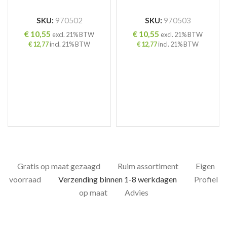
SKU:
970502
SKU:
970503
€
10,55
€
10,55
excl. 21% BTW
excl. 21% BTW
€
12,77
incl. 21% BTW
€
12,77
incl. 21% BTW
Gratis op maat gezaagd
Ruim assortiment
Eigen
voorraad
Verzending binnen 1-8 werkdagen
Profiel
op maat
Advies