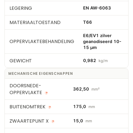
LEGERING
EN AW-6063
MATERIAALTOESTAND
T66
E6/EV1 zilver
OPPERVLAKTEBEHANDELING
geanodiseerd 10-
15 µm
GEWICHT
0,982
kg/m
MECHANISCHE EIGENSCHAPPEN
DOORSNEDE-
362,50
mm²
OPPERVLAKTE
?
BUITENOMTREK
175,0
mm
?
ZWAARTEPUNT X
15,0
mm
?