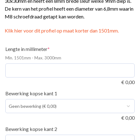
30x30mm en heeft een 8mm brede sleuf welke 9mm diep is.
De kern van het profiel heeft een diameter van 6,8mm waarin
M8 schroefdraad getapt kan worden.
Klik hier voor dit profiel op maat korter dan 1501mm.
ING
(required)
Lengte in millimeter
*
Min. 1501mm - Max. 3000mm
€
0,00
Bewerking kopse kant 1
€
0,00
Bewerking kopse kant 2