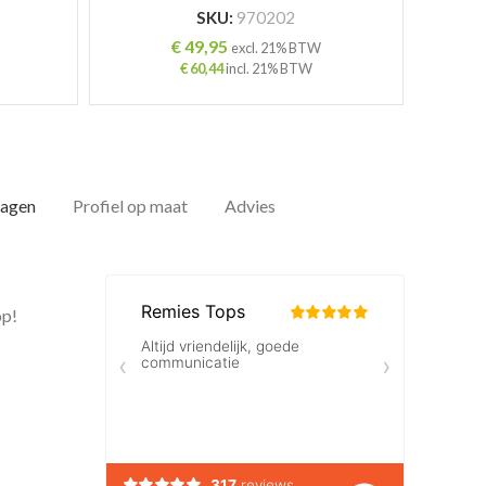
SKU:
970202
€
49,95
excl. 21% BTW
€
60,44
incl. 21% BTW
dagen
Profiel op maat
Advies
op!