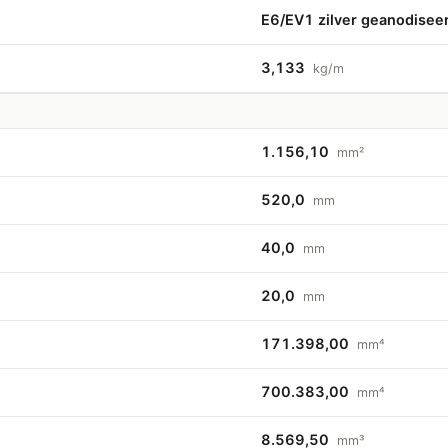
E6/EV1 zilver geanodise
3,133
kg/m
1.156,10
mm²
520,0
mm
40,0
mm
20,0
mm
171.398,00
mm⁴
700.383,00
mm⁴
8.569,50
mm³