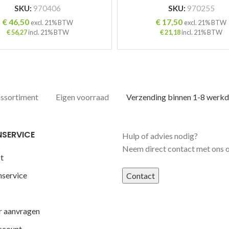
SKU:
970406
SKU:
970255
€
46,50
€
17,50
excl. 21% BTW
excl. 21% BTW
€
56,27
incl. 21% BTW
€
21,18
incl. 21% BTW
assortiment
Eigen voorraad
Verzending binnen 1-8 werk
NSERVICE
Hulp of advies nodig?
Neem direct contact met ons 
t
nservice
Contact
r aanvragen
ccount