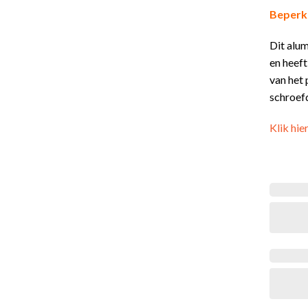
Beperk
Dit alu
en heef
van het
schroef
Klik hie