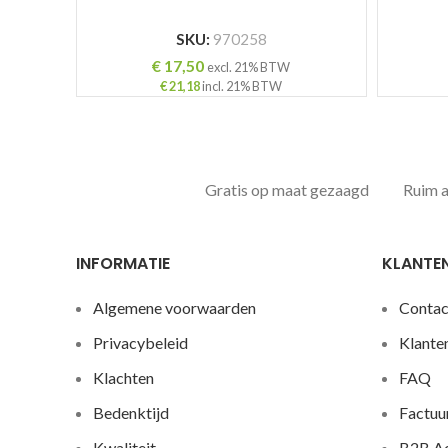
SKU:
970258
€
17,50
excl. 21% BTW
€
21,18
incl. 21% BTW
Gratis op maat gezaagd
Ruim 
INFORMATIE
KLANTE
Algemene voorwaarden
Contac
Privacybeleid
Klante
Klachten
FAQ
Bedenktijd
Factuu
Kwaliteit
B2B A