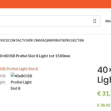
INL
VICE
CONTACT
OVER ONS
FAQ
INSPIRATIE
PROJECTEN
0×80 ISB Profiel Slot 8 Light tot 1500mm
40×
Lig
€
31,
€
38,42