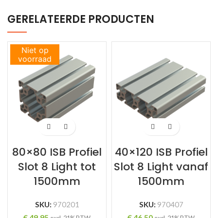
GERELATEERDE PRODUCTEN
Niet op
voorraad
80×80 ISB Profiel
40×120 ISB Profiel
Slot 8 Light tot
Slot 8 Light vanaf
1500mm
1500mm
SKU:
970201
SKU:
970407
€
49,95
€
46,50