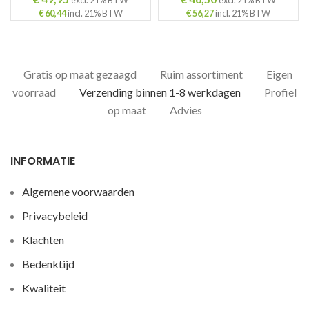
excl. 21% BTW
excl. 21% BTW
€
60,44
incl. 21% BTW
€
56,27
incl. 21% BTW
Gratis op maat gezaagd
Ruim assortiment
Eigen
voorraad
Verzending binnen 1-8 werkdagen
Profiel
op maat
Advies
INFORMATIE
Algemene voorwaarden
Privacybeleid
Klachten
Bedenktijd
Kwaliteit