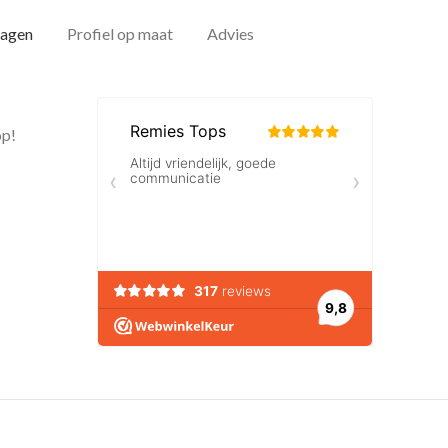
dagen
Profiel op maat
Advies
op!