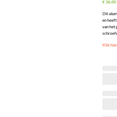
€
36,00
Dit alu
en heef
van het
schroef
Klik hie