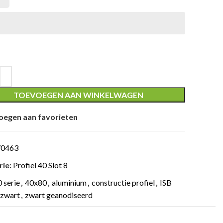
TOEVOEGEN AAN WINKELWAGEN
oegen aan favorieten
70463
ie:
Profiel 40 Slot 8
 serie
,
40x80
,
aluminium
,
constructie profiel
,
ISB
zwart
,
zwart geanodiseerd