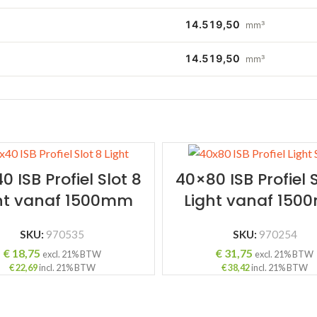
14.519,50
mm³
14.519,50
mm³
0 ISB Profiel Slot 8
40×80 ISB Profiel S
ht vanaf 1500mm
Light vanaf 15
SKU:
970535
SKU:
970254
€
18,75
€
31,75
excl. 21% BTW
excl. 21% BTW
€
22,69
incl. 21% BTW
€
38,42
incl. 21% BTW