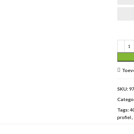
Toev
SKU:
9
Categor
Tags:
40
profiel
,