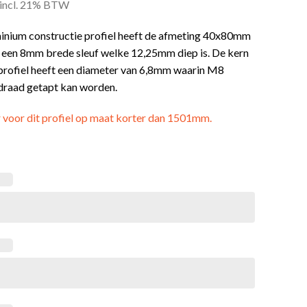
incl. 21% BTW
minium constructie profiel heeft de afmeting 40x80mm
t een 8mm brede sleuf welke 12,25mm diep is. De kern
 profiel heeft een diameter van 6,8mm waarin M8
draad getapt kan worden.
r voor dit profiel op maat korter dan 1501mm.