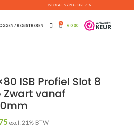
INLOGGEN / REGISTREREN
0
OGGEN / REGISTREREN
€
0,00
80 ISB Profiel Slot 8
 Zwart vanaf
00mm
75
excl. 21% BTW