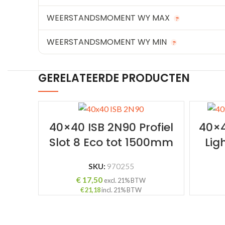
WEERSTANDSMOMENT WY MAX
?
WEERSTANDSMOMENT WY MIN
?
GERELATEERDE PRODUCTEN
40×40 ISB 2N90 Profiel
40×4
Slot 8 Eco tot 1500mm
Lig
SKU:
970255
€
17,50
excl. 21% BTW
€
21,18
incl. 21% BTW