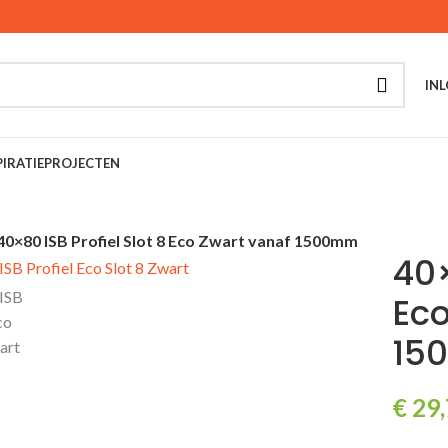
INL
PIRATIE
PROJECTEN
40×80 ISB Profiel Slot 8 Eco Zwart vanaf 1500mm
40×
Eco
15
€
29,