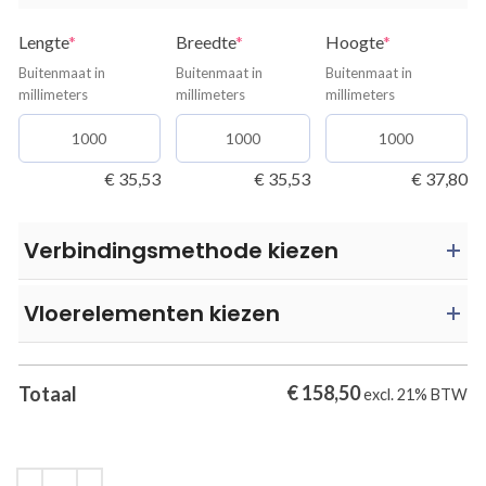
(required)
(required)
(required)
Lengte
*
Breedte
*
Hoogte
*
Buitenmaat in
Buitenmaat in
Buitenmaat in
millimeters
millimeters
millimeters
ING
€
35,53
€
35,53
€
37,80
Verbindingsmethode kiezen
Vloerelementen kiezen
€
158,50
Totaal
excl. 21% BTW