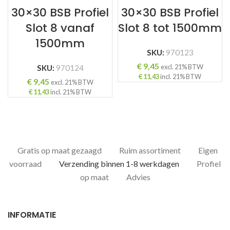
30×30 BSB Profiel
30×30 BSB Profiel
Slot 8 vanaf
Slot 8 tot 1500mm
1500mm
SKU:
970123
€
9,45
excl. 21% BTW
SKU:
970124
€
11,43
incl. 21% BTW
€
9,45
excl. 21% BTW
€
11,43
incl. 21% BTW
Gratis op maat gezaagd
Ruim assortiment
Eigen
voorraad
Verzending binnen 1-8 werkdagen
Profiel
op maat
Advies
INFORMATIE