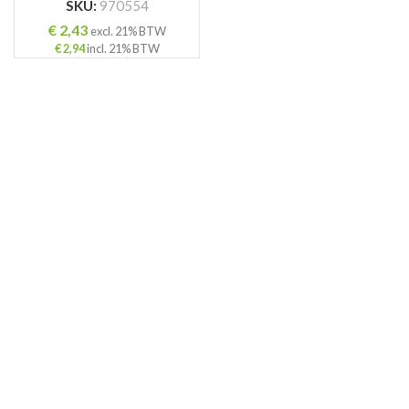
SKU:
970554
€
2,43
excl. 21% BTW
€
2,94
incl. 21% BTW
ING