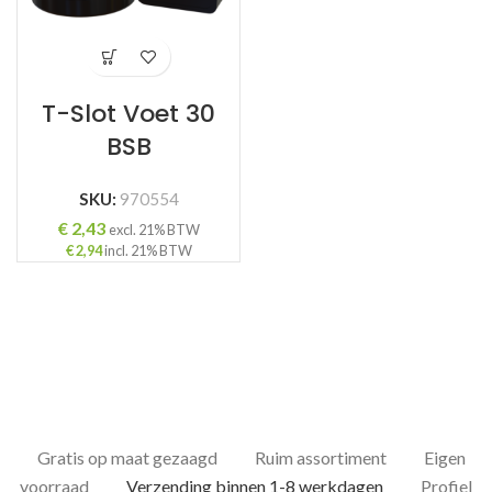
T-Slot Voet 30
BSB
SKU:
970554
€
2,43
excl. 21% BTW
€
2,94
incl. 21% BTW
Gratis op maat gezaagd
Ruim assortiment
Eigen
voorraad
Verzending binnen 1-8 werkdagen
Profiel