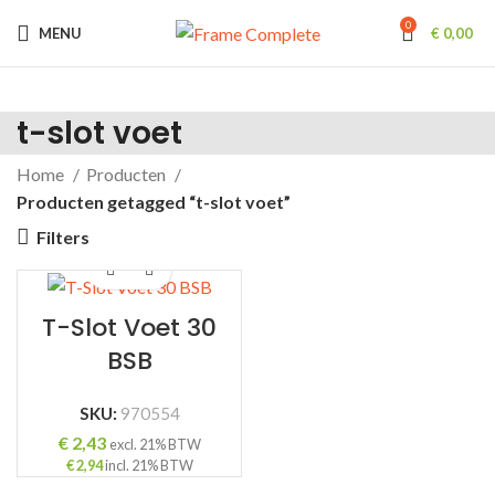
0
MENU
€
0,00
t-slot voet
Home
Producten
Producten getagged “t-slot voet”
Filters
T-Slot Voet 30
BSB
SKU:
970554
€
2,43
excl. 21% BTW
€
2,94
incl. 21% BTW