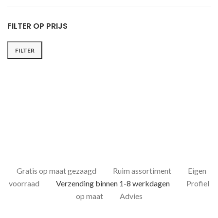
FILTER OP PRIJS
FILTER
Min.
Max.
prijs
prijs
Gratis op maat gezaagd
Ruim assortiment
Eigen
voorraad
Verzending binnen 1-8 werkdagen
Profiel
op maat
Advies