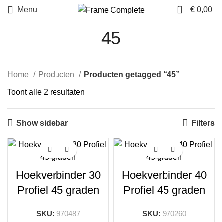
0
Menu
€
0,00
45
Home
Producten
Producten getagged “45”
Gesorteerd
Toont alle 2 resultaten
op
gemiddelde
Show sidebar
Filters
waardering
Hoekverbinder 30
Hoekverbinder 40
Profiel 45 graden
Profiel 45 graden
SKU:
970487
SKU:
970260