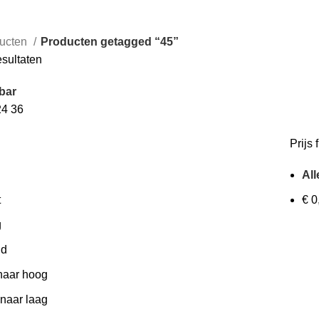
ucten
Producten getagged “45”
Gesorteerd
esultaten
op
bar
populariteit
24
36
Prijs f
All
t
€
0
g
id
 naar hoog
 naar laag