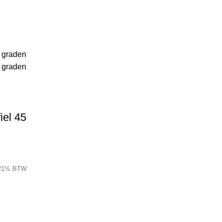
iel 45
 21% BTW