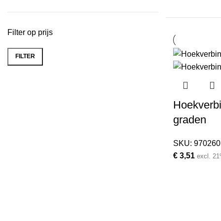
Filter op prijs
FILTER
Min.
Max.
prijs
prijs
Hoekverbi
graden
SKU:
970260
€
3,51
excl. 2