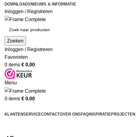
DOWNLOADS
NIEUWS & INFORMATIE
Inloggen / Registreren
Zoeken
Inloggen / Registreren
Favorieten
0
items
€
0,00
Menu
0
items
€
0,00
Producten
KLANTENSERVICE
CONTACT
OVER ONS
FAQ
INSPIRATIE
PROJECTEN