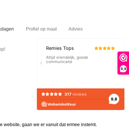
rkdagen
Profiel op maat
Advies
op!
9,8
e website, gaan we er vanuit dat ermee instemt.