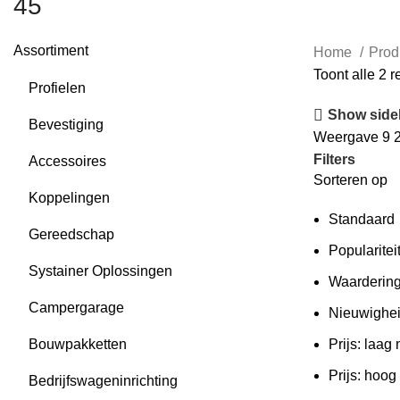
45
Assortiment
Home
Prod
Toont alle 2 r
Profielen
Show side
Bevestiging
Weergave
9
Filters
Accessoires
Sorteren op
Koppelingen
Standaard
Gereedschap
Popularitei
Systainer Oplossingen
Waarderin
Campergarage
Nieuwighe
Bouwpakketten
Prijs: laag
Prijs: hoog
Bedrijfswageninrichting