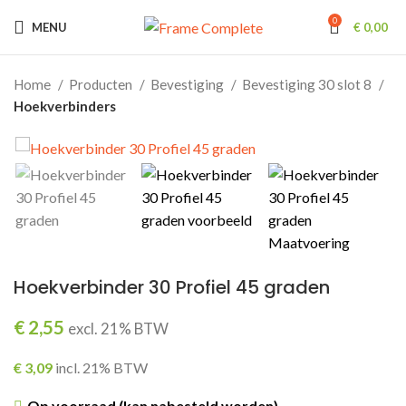
0
MENU
€
0,00
Home
Producten
Bevestiging
Bevestiging 30 slot 8
Hoekverbinders
Hoekverbinder 30 Profiel 45 graden
€
2,55
excl. 21% BTW
€
3,09
incl. 21% BTW
Op voorraad (kan nabesteld worden)