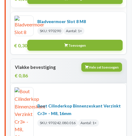
Bladveermoer Slot 8 M8
SKU: 970290
Aantal: 1×
€
0,30
Toevoegen
Vlakke bevestiging
Hele set toevoegen
€
0,86
Bout Cilinderkop Binnenzeskant Verzinkt
Cr3+ - M8, 16mm
SKU: 970242.080.016
Aantal: 1×