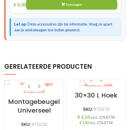
€
0,30
Toevoegen
Let op:
Deze accessoires zijn ter informatie. Voeg ze apart
aan je winkelwagen toe indien gewenst.
GERELATEERDE PRODUCTEN
30×30 L Hoek
Montagebeugel
Universeel
SKU:
970270
€
1,50
excl. 21% BTW
€
1,82
incl. 21% BTW
SKU:
970250