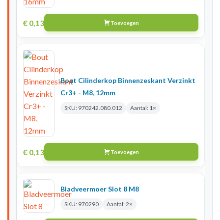
€
0,13
Toevoegen
Bout Cilinderkop Binnenzeskant Verzinkt
Cr3+ - M8, 12mm
SKU: 970242.080.012
Aantal: 1×
€
0,13
Toevoegen
Bladveermoer Slot 8 M8
SKU: 970290
Aantal: 2×