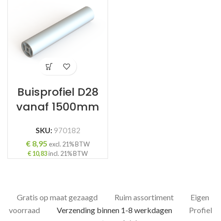
Buisprofiel D28
vanaf 1500mm
SKU:
970182
€
8,95
excl. 21% BTW
€
10,83
incl. 21% BTW
Gratis op maat gezaagd
Ruim assortiment
Eigen
voorraad
Verzending binnen 1-8 werkdagen
Profiel