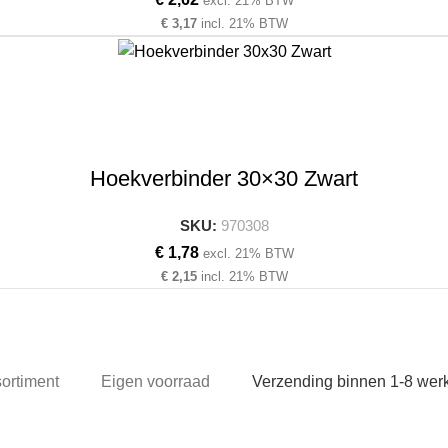
excl. 21% BTW
€
3,17
incl. 21% BTW
Hoekverbinder 30×30 Zwart
SKU:
970308
€
1,78
excl. 21% BTW
€
2,15
incl. 21% BTW
sortiment
Eigen voorraad
Verzending binnen 1-8 we