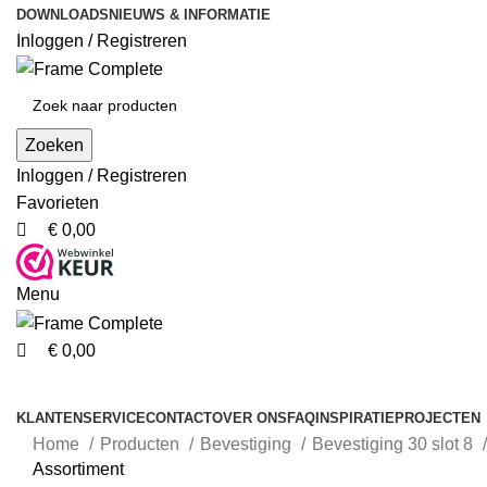
0
0
DOWNLOADS
NIEUWS & INFORMATIE
Inloggen / Registreren
Zoeken
Inloggen / Registreren
Favorieten
€
0,00
Menu
€
0,00
Producten
KLANTENSERVICE
CONTACT
OVER ONS
FAQ
INSPIRATIE
PROJECTEN
Home
Producten
Bevestiging
Bevestiging 30 slot 8
Assortiment
Populair