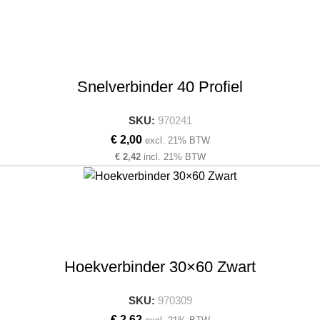
Snelverbinder 40 Profiel
SKU:
970241
€
2,00
excl. 21% BTW
€
2,42
incl. 21% BTW
Hoekverbinder 30×60 Zwart
SKU:
970309
€
2,62