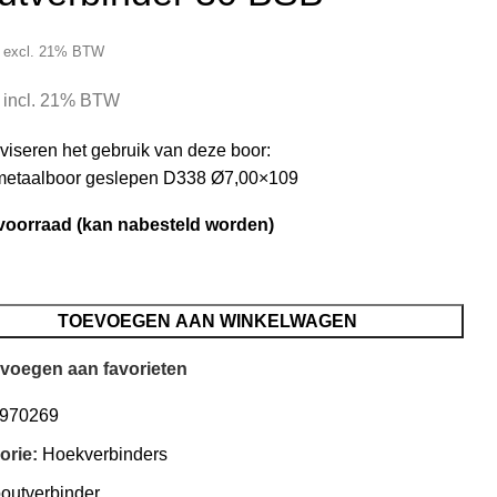
excl. 21% BTW
incl. 21% BTW
viseren het gebruik van deze boor:
etaalboor geslepen D338 Ø7,00×109
voorraad (kan nabesteld worden)
TOEVOEGEN AAN WINKELWAGEN
voegen aan favorieten
970269
orie:
Hoekverbinders
outverbinder