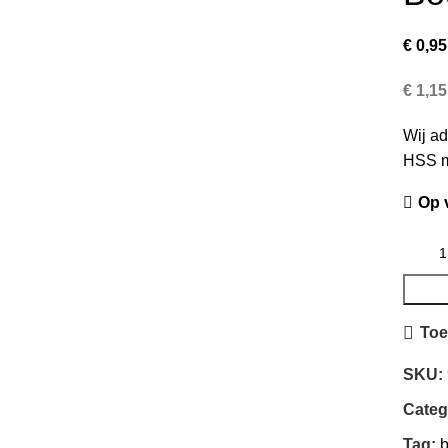
€
0,95
€
1,15
Wij ad
HSS m
Op 
Toe
SKU:
Categ
Tag:
b