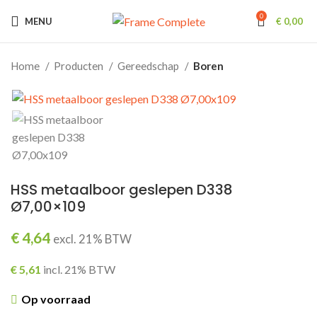
0
MENU
€
0,00
Home
Producten
Gereedschap
Boren
HSS metaalboor geslepen D338
Ø7,00×109
€
4,64
excl. 21% BTW
€
5,61
incl. 21% BTW
Op voorraad