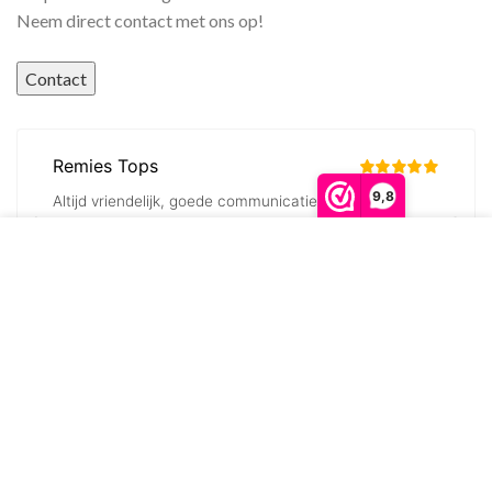
Neem direct contact met ons op!
Contact
9,8
We gebruiken cookies om ervoor te zorgen dat onze
website zo soepel mogelijk draait. Als je doorgaat met
het gebruiken van de website, gaan we er vanuit dat
ermee instemt.
MORE INFO
ACCEPT
© Frame Complete B.V. 2016 - 2026