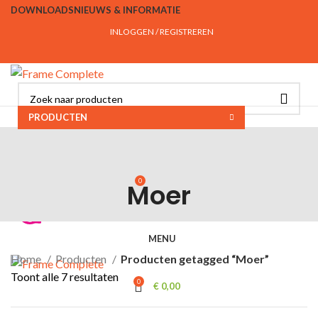
DOWNLOADS
NIEUWS & INFORMATIE
INLOGGEN / REGISTREREN
PRODUCTEN
INLOGGEN / REGISTREREN
KLANTENSERVICE
CONTACT
OVER ONS
FAQ
INSPIRATIE
PROJECTEN
0
Moer
€
0,00
MENU
Home
Producten
Producten getagged “Moer”
Toont alle 7 resultaten
0
€
0,00