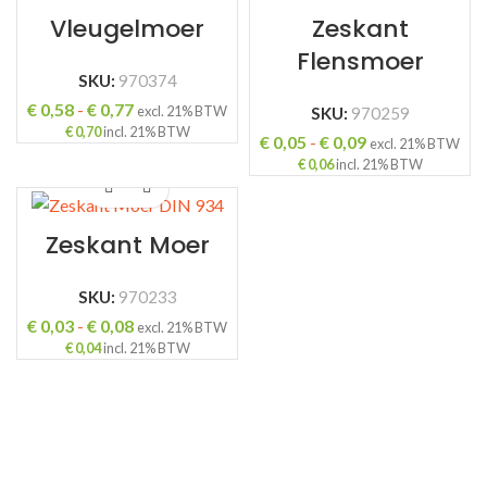
Vleugelmoer
Zeskant
Flensmoer
SKU:
970374
Prijsklasse:
€
0,58
-
€
0,77
excl. 21% BTW
SKU:
970259
€ 0,58
€
0,70
incl. 21% BTW
Prijsklasse:
€
0,05
-
€
0,09
excl. 21% BTW
tot
€ 0,05
€
0,06
incl. 21% BTW
€ 0,77
tot
€ 0,09
Zeskant Moer
SKU:
970233
Prijsklasse:
€
0,03
-
€
0,08
excl. 21% BTW
€ 0,03
€
0,04
incl. 21% BTW
tot
€ 0,08