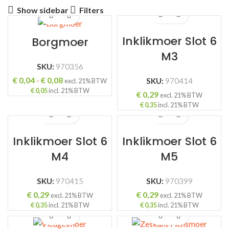
Show sidebar
Filters
Inklikmoer Slot 6
Borgmoer
M3
SKU:
970356
Prijsklasse:
€
0,04
-
€
0,08
SKU:
970414
excl. 21% BTW
€ 0,04
€
0,05
incl. 21% BTW
€
0,29
excl. 21% BTW
tot
€
0,35
incl. 21% BTW
€ 0,08
Inklikmoer Slot 6
Inklikmoer Slot 6
M4
M5
SKU:
970415
SKU:
970399
€
0,29
€
0,29
excl. 21% BTW
excl. 21% BTW
€
0,35
incl. 21% BTW
€
0,35
incl. 21% BTW