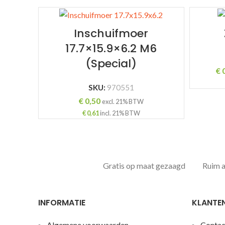
Inschuifmoer
17.7×15.9×6.2 M6
(Special)
€
0
SKU:
970551
€
0,50
excl. 21% BTW
€
0,61
incl. 21% BTW
Gratis op maat gezaagd
Ruim 
INFORMATIE
KLANTE
Algemene voorwaarden
Contac