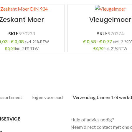
Zeskant Moer
Vleugelmoer
SKU:
970233
SKU:
970374
Prijsklasse:
Prijsklass
,03
-
€
0,08
€
0,58
-
€
0,77
excl. 21% BTW
excl. 21% 
€ 0,03
€ 0,58
€
0,04
incl. 21% BTW
€
0,70
incl. 21% BTW
tot
tot
€ 0,08
€ 0,77
assortiment
Eigen voorraad
Verzending binnen 1-8 werk
NSERVICE
Hulp of advies nodig?
Neem direct contact met ons 
t