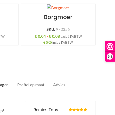
Borgmoer
SKU:
970356
e:
Prijsklasse:
€
0,04
-
€
0,08
BTW
excl. 21% BTW
€ 0,04
€
0,05
incl. 21% BTW
tot
€ 0,08
9,8
dagen
Profiel op maat
Advies
op!