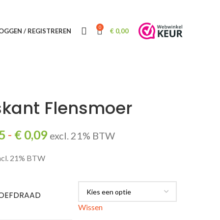
INLOGGEN / REGISTREREN
0
OGGEN / REGISTREREN
€
0,00
skant Flensmoer
Prijsklasse:
5
-
€
0,09
excl. 21% BTW
€ 0,05
ncl. 21% BTW
tot
€ 0,09
OEFDRAAD
Wissen