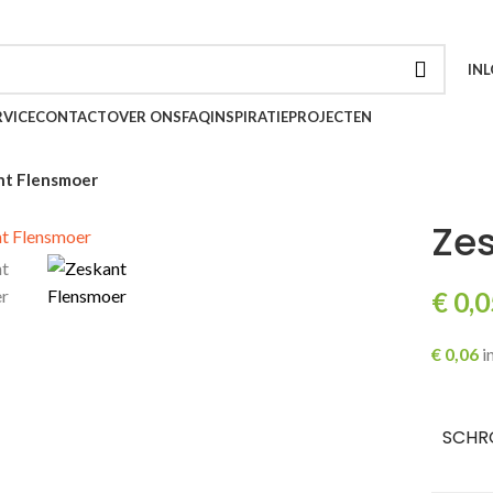
INL
VICE
CONTACT
OVER ONS
FAQ
INSPIRATIE
PROJECTEN
nt Flensmoer
Ze
€
0,0
€
0,06
i
SCHR