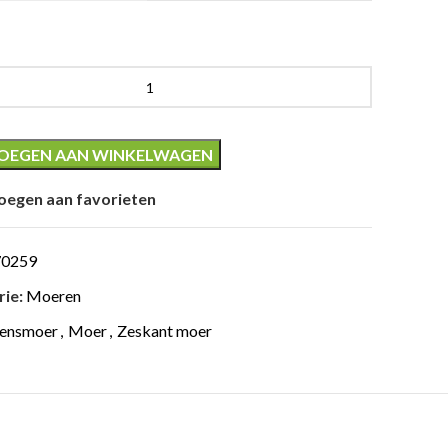
er
OEGEN AAN WINKELWAGEN
oegen aan favorieten
70259
ie:
Moeren
lensmoer
,
Moer
,
Zeskant moer