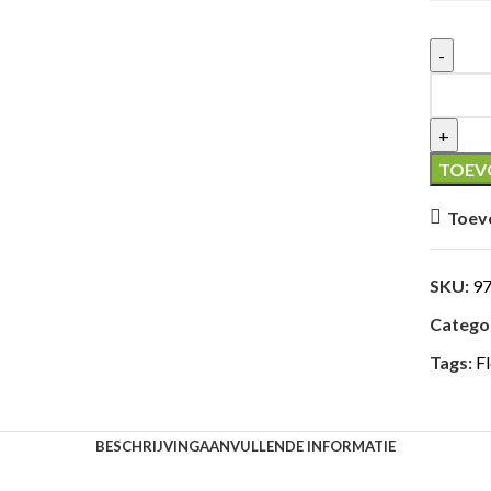
Zeskant
Flensmo
aantal
TOEV
Toev
SKU:
9
Categor
Tags:
F
BESCHRIJVING
AANVULLENDE INFORMATIE