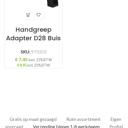
Handgreep
Adapter D28 Buis
SKU:
970303
€
7,40
excl. 21% BTW
€
8,95
incl. 21% BTW
Gratis op maat gezaagd
Ruim assortiment
Eigen
voorraad
Verzending binnen 1-8 werkdagen
Profiel