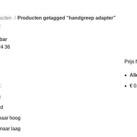
ucten
Producten getagged “handgreep adapter”
t
bar
24
36
Prijs f
All
t
€
0
g
id
 naar hoog
 naar laag