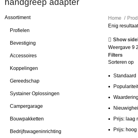
handgreep adapter
Assortiment
Home
Prod
Enig resultaa
Profielen
Show side
Bevestiging
Weergave
9
Filters
Accessoires
Sorteren op
Koppelingen
Standaard
Gereedschap
Popularitei
Systainer Oplossingen
Waarderin
Campergarage
Nieuwighe
Bouwpakketten
Prijs: laag
Prijs: hoog
Bedrijfswageninrichting