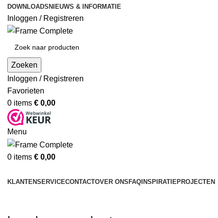
DOWNLOADS
NIEUWS & INFORMATIE
Inloggen / Registreren
Zoeken
Inloggen / Registreren
Favorieten
0
items
€
0,00
Menu
0
items
€
0,00
Producten
KLANTENSERVICE
CONTACT
OVER ONS
FAQ
INSPIRATIE
PROJECTEN