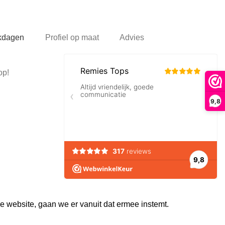
rkdagen
Profiel op maat
Advies
op!
9,8
e website, gaan we er vanuit dat ermee instemt.