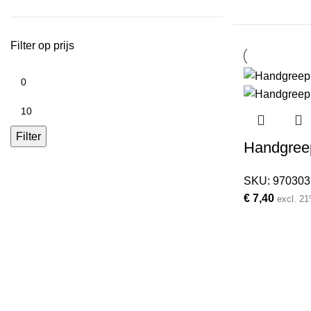
Filter op prijs
Min.
prijs
Max.
prijs
Filter
Handgree
SKU:
970303
€
7,40
excl. 2