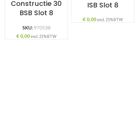
Constructie 30
ISB Slot 8
BSB Slot 8
€
0,00
excl. 21% BTW
SKU:
970538
ING
€
0,00
excl. 21% BTW