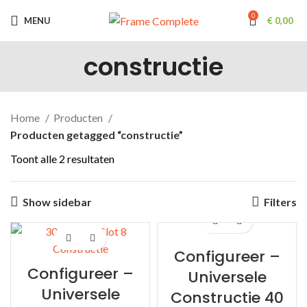
0
MENU
€
0,00
constructie
Home
Producten
Producten getagged “constructie”
Gesorteerd
Toont alle 2 resultaten
op
populariteit
Show sidebar
Filters
Configureer –
Configureer –
Universele
Universele
Constructie 40