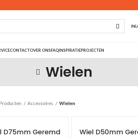
INL
VICE
CONTACT
OVER ONS
FAQ
INSPIRATIE
PROJECTEN
Wielen
Producten
Accessoires
Wielen
el D75mm Geremd
Wiel D50mm Ge