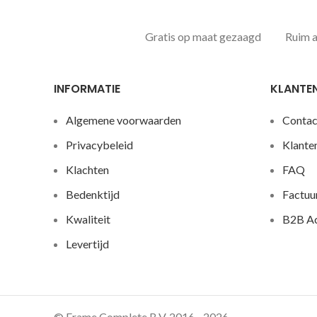
Gratis op maat gezaagd
Ruim 
INFORMATIE
KLANTE
Algemene voorwaarden
Contac
Privacybeleid
Klante
Klachten
FAQ
Bedenktijd
Factuu
Kwaliteit
B2B A
Levertijd
© Frame Complete B.V. 2016 - 2026