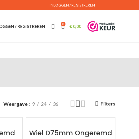
INLOGGEN / REGISTREREN
0
OGGEN / REGISTREREN
€
0,00
Filters
Weergave
9
24
36
remd
Wiel D75mm Ongeremd