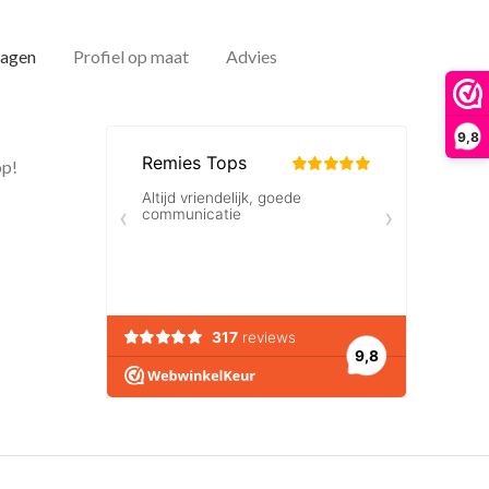
dagen
Profiel op maat
Advies
9,8
op!