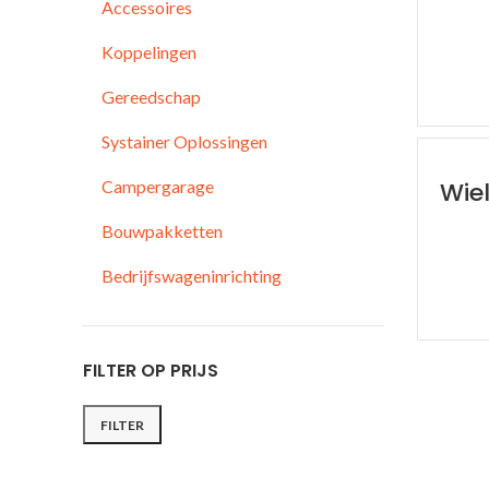
Accessoires
Koppelingen
Gereedschap
Systainer Oplossingen
Campergarage
Wie
Bouwpakketten
Bedrijfswageninrichting
FILTER OP PRIJS
FILTER
Min.
Max.
prijs
prijs