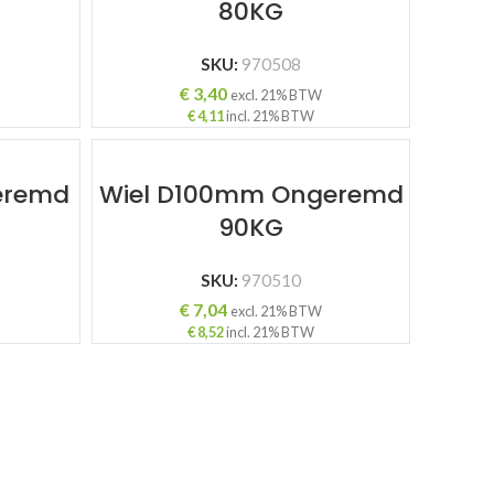
80KG
SKU:
970508
€
3,40
excl. 21% BTW
€
4,11
incl. 21% BTW
eremd
Wiel D100mm Ongeremd
90KG
SKU:
970510
€
7,04
excl. 21% BTW
€
8,52
incl. 21% BTW