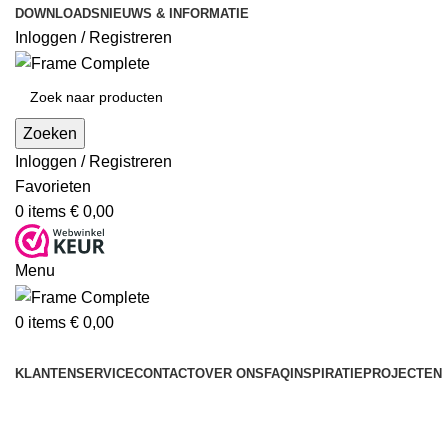
DOWNLOADS
NIEUWS & INFORMATIE
Inloggen / Registreren
Zoeken
Inloggen / Registreren
Favorieten
0
items
€
0,00
Menu
0
items
€
0,00
Producten
KLANTENSERVICE
CONTACT
OVER ONS
FAQ
INSPIRATIE
PROJECTEN