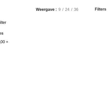
Filters
Weergave
9
24
36
ilter
es
,00
+