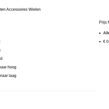
cten
Accessoires
Wielen
Prijs f
All
t
€
0
g
id
 naar hoog
 naar laag