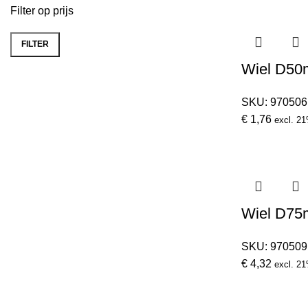
Filter op prijs
FILTER
Min.
Max.
Wiel D5
prijs
prijs
SKU:
970506
€
1,76
excl. 2
Wiel D7
SKU:
970509
€
4,32
excl. 2