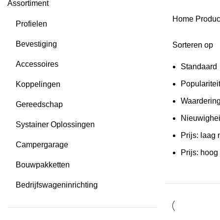
Assortiment
Home
Produ
Profielen
Bevestiging
Sorteren op
Accessoires
Standaard
Popularitei
Koppelingen
Waarderin
Gereedschap
Nieuwighe
Systainer Oplossingen
Prijs: laag
Campergarage
Prijs: hoog
Bouwpakketten
Bedrijfswageninrichting