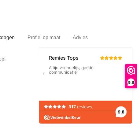
rkdagen
Profiel op maat
Advies
op!
9,8