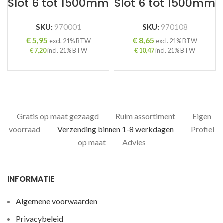
Slot 6 tot 1500mm
Slot 6 tot 1500mm
SKU:
970001
SKU:
970108
€
5,95
€
8,65
excl. 21% BTW
excl. 21% BTW
€
7,20
incl. 21% BTW
€
10,47
incl. 21% BTW
Gratis op maat gezaagd
Ruim assortiment
Eigen
voorraad
Verzending binnen 1-8 werkdagen
Profiel
op maat
Advies
INFORMATIE
Algemene voorwaarden
Privacybeleid