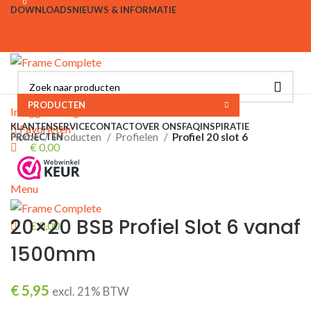
0
0
DOWNLOADS
NIEUWS & INFORMATIE
Inloggen / Registreren
PRODUCTEN
Inloggen / Registreren
KLANTENSERVICE
CONTACT
OVER ONS
FAQ
INSPIRATIE
Favorieten
Home
Producten
Profielen
Profiel 20 slot 6
PROJECTEN
€
0,00
Menu
20×20 BSB Profiel Slot 6 vanaf
€
0,00
1500mm
€
5,95
excl. 21% BTW