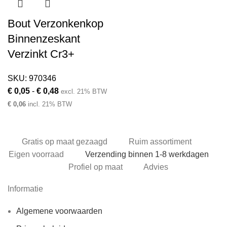
Bout Verzonkenkop
Binnenzeskant
Verzinkt Cr3+
SKU:
970346
Prijsklasse:
€
0,05
-
€
0,48
excl. 21% BTW
€ 0,05
€
0,06
incl. 21% BTW
tot
€ 0,48
Gratis op maat gezaagd
Ruim assortiment
Eigen voorraad
Verzending binnen 1-8 werkdagen
Profiel op maat
Advies
Informatie
Algemene voorwaarden