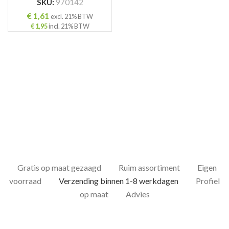
SKU:
970142
€
1,61
excl. 21% BTW
€
1,95
incl. 21% BTW
ING
Gratis op maat gezaagd
Ruim assortiment
Eigen
voorraad
Verzending binnen 1-8 werkdagen
Profiel
op maat
Advies