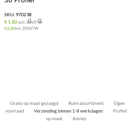
30 Profiel
SKU:
970238
€
1,82
excl. 21% BTW
€
2,20
incl. 21% BTW
ING
Gratis op maat gezaagd
Ruim assortiment
Eigen
voorraad
Verzending binnen 1-8 werkdagen
Profiel
op maat
Advies