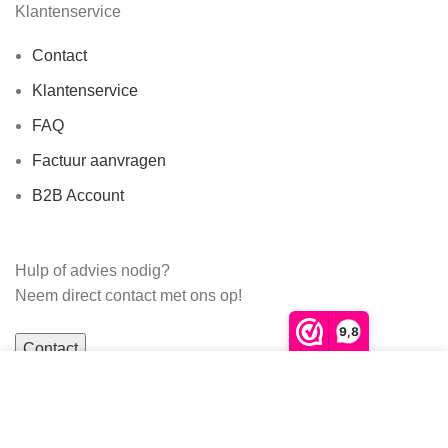
Klantenservice
Contact
Klantenservice
FAQ
Factuur aanvragen
B2B Account
Hulp of advies nodig?
Neem direct contact met ons op!
9,8
Contact
We gebruiken cookies om ervoor te zorgen dat onze
website zo soepel mogelijk draait. Als je doorgaat met
het gebruiken van de website, gaan we er vanuit dat