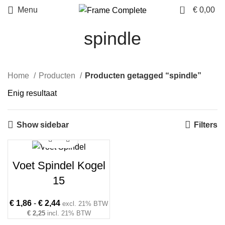
0
Menu
€
0,00
spindle
Home
Producten
Producten getagged “spindle”
Enig resultaat
Show sidebar
Filters
Voet Spindel Kogel
15
Prijsklasse:
€
1,86
-
€
2,44
excl. 21% BTW
€ 1,86
€
2,25
incl. 21% BTW
tot