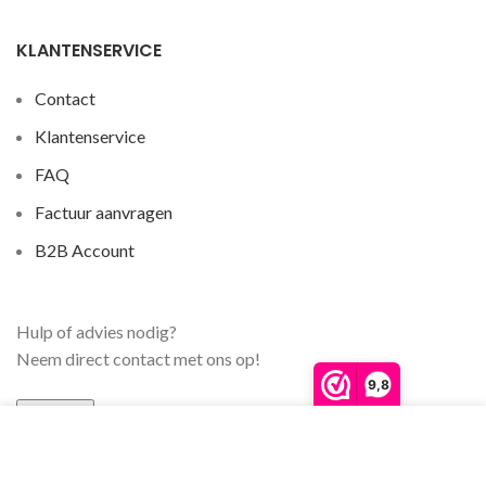
KLANTENSERVICE
Contact
Klantenservice
FAQ
Factuur aanvragen
B2B Account
Hulp of advies nodig?
Neem direct contact met ons op!
9,8
Contact
We gebruiken cookies om ervoor te zorgen dat onze
website zo soepel mogelijk draait. Als je doorgaat met