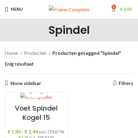
0
MENU
€
0,00
Spindel
Home
Producten
Producten getagged “Spindel”
Enig resultaat
Show sidebar
Filters
Voet Spindel
Kogel 15
Prijsklasse:
€
1,86
-
€
2,44
excl. 21% BTW
€ 1,86
€
2,25
incl. 21% BTW