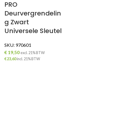
PRO
Deurvergrendelin
g Zwart
Universele Sleutel
ING
SKU:
970601
€
19,50
excl. 21% BTW
€
23,60
incl. 21% BTW