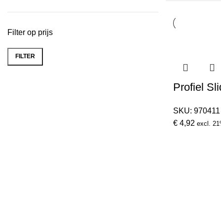
Filter op prijs
FILTER
Min.
Max.
prijs
prijs
Profiel Sl
SKU:
970411
€
4,92
excl. 2