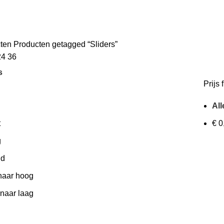
cten
Producten getagged “Sliders”
24
36
s
Prijs f
All
t
€
0
g
id
 naar hoog
 naar laag