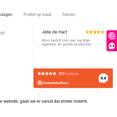
rkdagen
Profiel op maat
Advies
op!
9,8
e website, gaan we er vanuit dat ermee instemt.