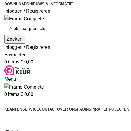
DOWNLOADS
NIEUWS & INFORMATIE
Inloggen / Registreren
Zoeken
Inloggen / Registreren
Favorieten
0
items
€
0,00
Menu
0
items
€
0,00
Producten
KLANTENSERVICE
CONTACT
OVER ONS
FAQ
INSPIRATIE
PROJECTEN