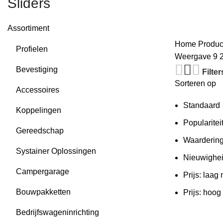
Sliders
Assortiment
Home
Produ
Profielen
Weergave
9
Bevestiging
Filter
Sorteren op
Accessoires
Standaard
Koppelingen
Popularitei
Gereedschap
Waarderin
Systainer Oplossingen
Nieuwighe
Campergarage
Prijs: laag
Bouwpakketten
Prijs: hoog
Bedrijfswageninrichting