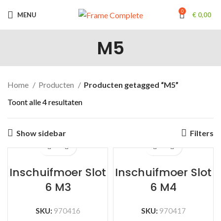
0
MENU
€
0,00
M5
Home
Producten
Producten getagged “M5”
Toont alle 4 resultaten
Show sidebar
Filters
Inschuifmoer Slot
Inschuifmoer Slot
6 M3
6 M4
SKU:
970416
SKU:
970417