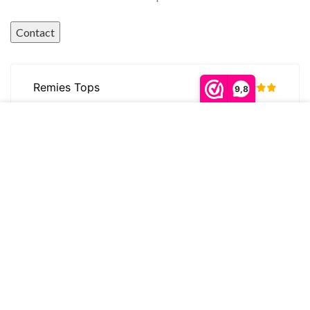
Contact
9,8
We gebruiken cookies om ervoor te zorgen dat onze
website zo soepel mogelijk draait. Als je doorgaat met
het gebruiken van de website, gaan we er vanuit dat
ermee instemt.
MORE INFO
ACCEPT
© Frame Complete B.V. 2016 - 2026