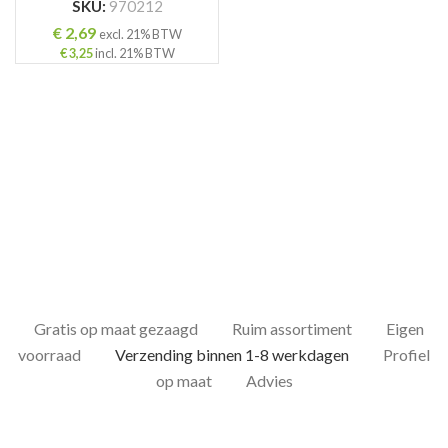
SKU:
970212
€
2,69
excl. 21% BTW
€
3,25
incl. 21% BTW
ING
Gratis op maat gezaagd
Ruim assortiment
Eigen
voorraad
Verzending binnen 1-8 werkdagen
Profiel
op maat
Advies