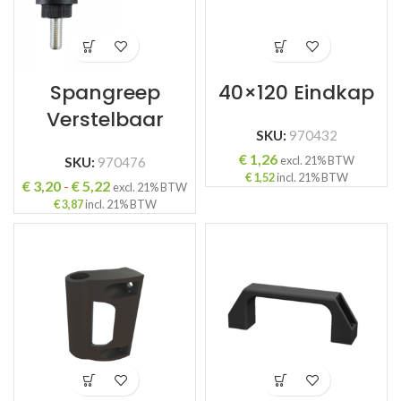
Spangreep
40×120 Eindkap
Verstelbaar
SKU:
970432
€
1,26
excl. 21% BTW
SKU:
970476
€
1,52
incl. 21% BTW
Prijsklasse:
€
3,20
-
€
5,22
excl. 21% BTW
€ 3,20
€
3,87
incl. 21% BTW
tot
€ 5,22