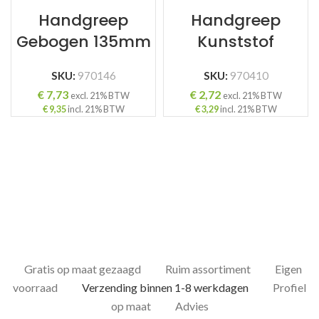
Handgreep
Handgreep
Gebogen 135mm
Kunststof
SKU:
970146
SKU:
970410
€
7,73
€
2,72
excl. 21% BTW
excl. 21% BTW
€
9,35
incl. 21% BTW
€
3,29
incl. 21% BTW
Gratis op maat gezaagd
Ruim assortiment
Eigen
voorraad
Verzending binnen 1-8 werkdagen
Profiel
op maat
Advies