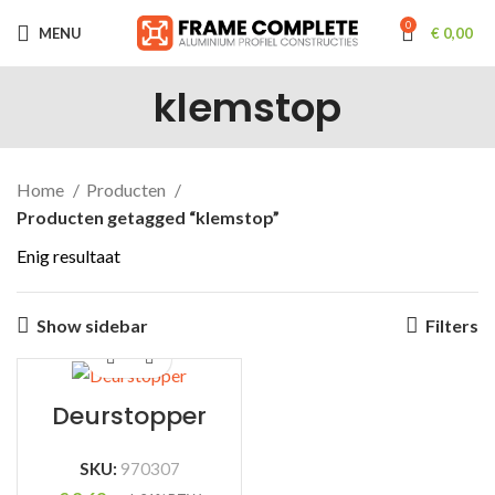
0
MENU
€
0,00
klemstop
Home
Producten
Producten getagged “klemstop”
Enig resultaat
Show sidebar
Filters
Deurstopper
SKU:
970307