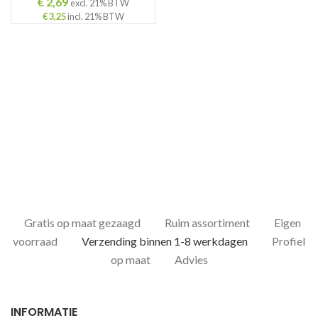
€
2,69
excl. 21% BTW
€
3,25
incl. 21% BTW
Gratis op maat gezaagd
Ruim assortiment
Eigen
voorraad
Verzending binnen 1-8 werkdagen
Profiel
op maat
Advies
INFORMATIE