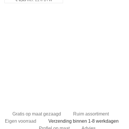
TING
Gratis op maat gezaagd
Ruim assortiment
Eigen voorraad
Verzending binnen 1-8 werkdagen
Profiel op maat
Advies