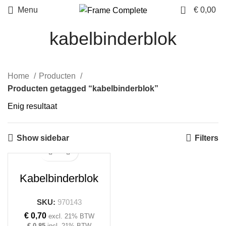
0
Menu
€
0,00
kabelbinderblok
Home
Producten
Producten getagged “kabelbinderblok”
Enig resultaat
Show sidebar
Filters
Kabelbinderblok
SKU:
970143
€
0,70
excl. 21% BTW
€
0,85
incl. 21% BTW